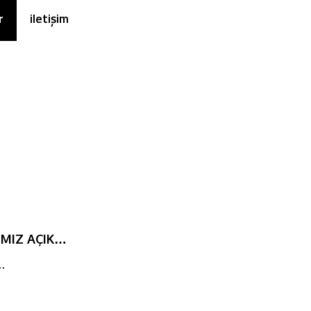
r
iletişim
IMIZ AÇIK…
…