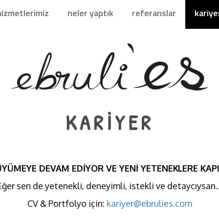
hizmetlerimiz
neler yaptık
referanslar
kariye
KARİYER
BÜYÜMEYE DEVAM EDİYOR VE YENİ YETENEKLERE KAP
Eğer sen de yetenekli, deneyimli, istekli ve detaycıysan
CV & Portfolyo için:
kariyer@ebrulies.com